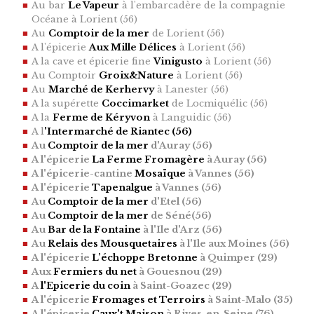
Au bar
Le Vapeur
à l'embarcadère de la compagnie
Océane à Lorient (56)
Au
Comptoir de la mer
de Lorient (56)
A l'épicerie
Aux Mille Délices
à Lorient (56)
A la cave et épicerie fine
Vinigusto
à Lorient (56)
Au Comptoir
Groix&Nature
à Lorient (56)
Au
Marché de Kerhervy
à Lanester (56)
A la supérette
Coccimarket
de Locmiquélic (56)
A la
Ferme de Kéryvon
à Languidic (56)
A l
'Intermarché
de Riantec (56)
Au
Comptoir de la mer
d'Auray (56)
A l'épicerie
La Ferme Fromagère
à Auray (56)
A l'épicerie-cantine
Mosaïque
à Vannes (56)
A l'épicerie
Tapenalgue
à Vannes (56)
Au
Comptoir de la mer
d'Etel (56)
Au
Comptoir de la mer
de Séné(56)
Au
Bar de la Fontaine
à l'Ile d'Arz (56)
Au
Relais des Mousquetaires
à l'Ile aux Moines (56)
A l'épicerie
L’échoppe Bretonne
à Quimper (29)
Aux
Fermiers du net
à Gouesnou (29)
A
l'Epicerie du coin
à Saint-Goazec (29)
A l'épicerie
Fromages et Terroirs
à Saint-Malo (35)
A l'épicerie
Caux't Maison
à Rives-en-Seine (76)