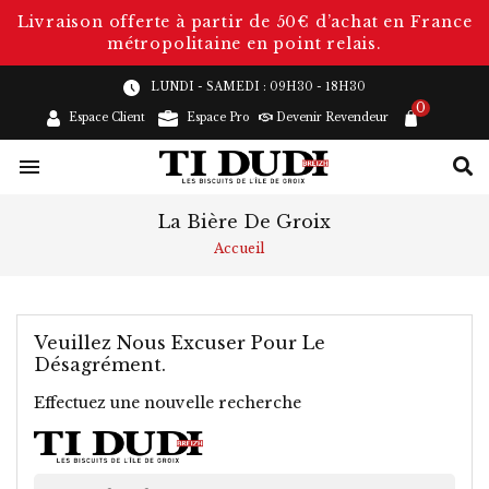
Livraison offerte à partir de 50€ d’achat en France
métropolitaine en point relais.
LUNDI - SAMEDI : 09H30 - 18H30
0
Espace Client
Espace Pro
Devenir Revendeur

La Bière De Groix
Accueil
Veuillez Nous Excuser Pour Le
Désagrément.
Effectuez une nouvelle recherche